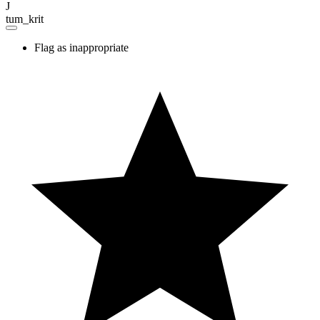
J
tum_krit
Flag as inappropriate