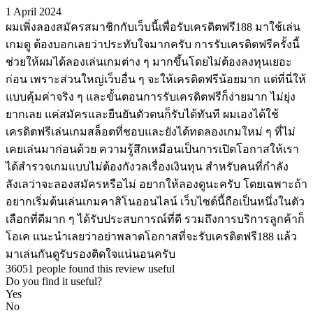
1 April 2024
ผมเพิ่งลองสมัครสมาชิกกับเว็บนี้เพื่อรับเครดิตฟรี188 มาใช้เล่น
เกมดู ต้องบอกเลยว่าประทับใจมากครับ การรับเครดิตฟรีครั้งนี้
ช่วยให้ผมได้ลองเล่นเกมต่าง ๆ มากขึ้นโดยไม่ต้องลงทุนเยอะ
ก่อน เพราะส่วนใหญ่เว็บอื่น ๆ จะให้เครดิตฟรีน้อยมาก แต่ที่นี่ให้
แบบคุ้มค่าจริง ๆ และขั้นตอนการรับเครดิตฟรีก็ง่ายมาก ไม่ยุ่ง
ยากเลย แค่สมัครและยืนยันตัวตนก็รับได้ทันที ผมเองได้ใช้
เครดิตฟรีเล่นเกมสล็อตที่ชอบและยังได้ทดลองเกมใหม่ ๆ ที่ไม่
เคยเล่นมาก่อนด้วย ความรู้สึกเหมือนเป็นการเปิดโอกาสให้เรา
ได้สำรวจเกมแบบไม่ต้องกังวลเรื่องเงินทุน สำหรับคนที่กำลัง
ลังเลว่าจะลองสมัครหรือไม่ อยากให้ลองดูนะครับ โดยเฉพาะถ้า
อยากเริ่มต้นเล่นเกมคาสิโนออนไลน์ เว็บไซต์นี้ถือเป็นหนึ่งในตัว
เลือกที่ดีมาก ๆ ได้รับประสบการณ์ที่ดี รวมถึงการบริการลูกค้าก็
โอเค แนะนำเลยว่าอย่าพลาดโอกาสที่จะรับเครดิตฟรี188 แล้ว
มาเล่นกันดูรับรองติดใจแน่นอนครับ
36051 people found this review useful
Do you find it useful?
Yes
No