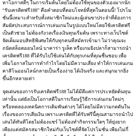
หาโอกาสดีๆ ในการเริ่มต้นโดยไม่ต้องใช้ทุนของตัวเองมากนัก
“รับเครดิตฟรี188” คือคำตอบที่ตอบโจทย์ที่สุดในตอนนี้! โปรโม
ชั่นนี้เหมาะสำหรับทั้งสมาชิกใหม่และผู้เล่นขาประจำที่ต้องการ
สัมผัสประสบการณ์การเล่นเกมในรูปแบบใหม่โดยใช้เครดิตฟรี
เป็นตัวช่วย ไม่ต้องกังวลเรื่องเงินทุนเริ่มต้น เพราะทางเว็บไซต์
จัดเต็มมอบสิทธิพิเศษให้กับทุกคนที่สมัครเข้ามา ไม่ว่าคุณจะ
ถนัดสล็อตออนไลน์ บาคาร่า รูเล็ต หรือเกมยิงปลาก็สามารถนำ
เครดิตฟรี188 ที่ได้รับไปใช้เล่นได้กับทุกเกมที่คุณชื่นชอบ เพื่อ
เพิ่มโอกาสในการทำกำไรโดยไม่มีความเสี่ยง ทำให้การเล่นเกม
คาสิโนออนไลน์กลายเป็นเรื่องง่าย ได้เงินจริง และสนุกมากยิ่ง
ขึ้นอีกหลายเท่า
จุดเด่นของการรับเครดิตฟรี188 ไม่ได้มีดีแค่การประหยัดต้นทุน
เท่านั้น แต่ยังเป็นโอกาสดีในการเรียนรู้วิธีการเล่นเกมใหม่ๆ
หรือทดลองเทคนิคการเดิมพันต่างๆ ได้โดยไม่มีความกดดันใน
เรื่องของการเสียเงิน เพราะเครดิตที่ได้รับฟรีนี้คุณสามารถนำไป
เล่นได้ทันทีโดยไม่ต้องแชร์ ไม่ต้องทำกิจกรรมใดๆ ให้ยุ่งยาก
เพียงแค่สมัครสมาชิกใหม่กับเว็บไซต์ที่จัดโปรโมชั่น เพียงไม่กี่