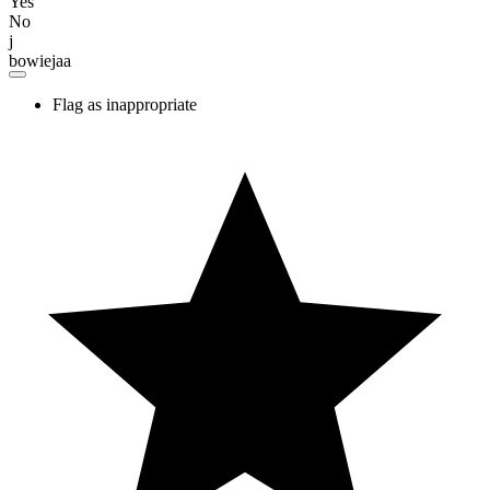
Yes
No
j
bowiejaa
Flag as inappropriate