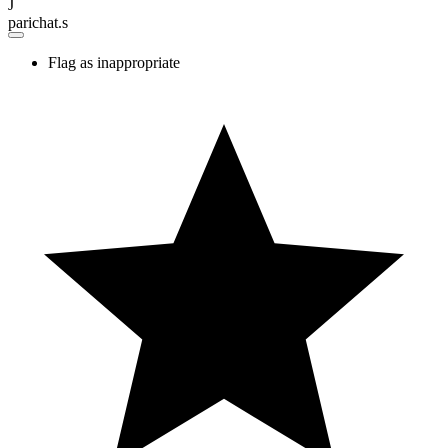
J
parichat.s
Flag as inappropriate