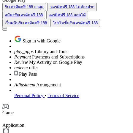
Google Play
รับเครดิตฟรี 188 ล่าสุด
:เครดิตฟรี 188 ไม่ต้องฝาก
สมัครรับเครดิตฟรี 188
เครดิตฟรี 188 ถอนได้
เว็บพนันรับเครดิตฟรี 188
โปรโมชั่นรับเครดิตฟรี 188
Sign in with Google
play_apps
Library and Tools
Payment
Payments and Subscriptions
Review
My Activity on Google Play
redeem
offer
Play Pass
Adjustment
Arrangement
Personal Policy
•
Terms of Service
Game
Application