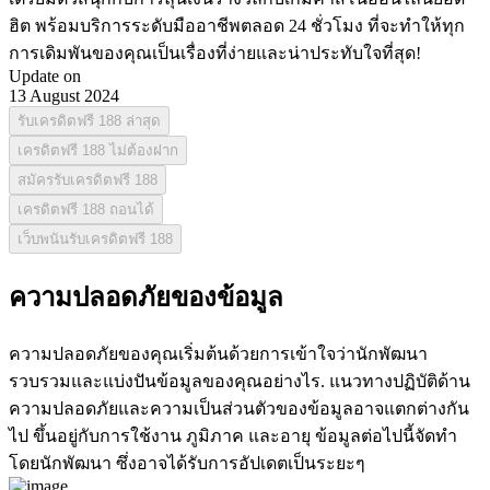
ฮิต พร้อมบริการระดับมืออาชีพตลอด 24 ชั่วโมง ที่จะทำให้ทุก
การเดิมพันของคุณเป็นเรื่องที่ง่ายและน่าประทับใจที่สุด!
Update on
13 August 2024
รับเครดิตฟรี 188 ล่าสุด
เครดิตฟรี 188 ไม่ต้องฝาก
สมัครรับเครดิตฟรี 188
เครดิตฟรี 188 ถอนได้
เว็บพนันรับเครดิตฟรี 188
ความปลอดภัยของข้อมูล
ความปลอดภัยของคุณเริ่มต้นด้วยการเข้าใจว่านักพัฒนา
รวบรวมและแบ่งปันข้อมูลของคุณอย่างไร.
แนวทางปฏิบัติด้าน
ความปลอดภัยและความเป็นส่วนตัวของข้อมูลอาจแตกต่างกัน
ไป ขึ้นอยู่กับการใช้งาน ภูมิภาค และอายุ
ข้อมูลต่อไปนี้จัดทำ
โดยนักพัฒนา ซึ่งอาจได้รับการอัปเดตเป็นระยะๆ